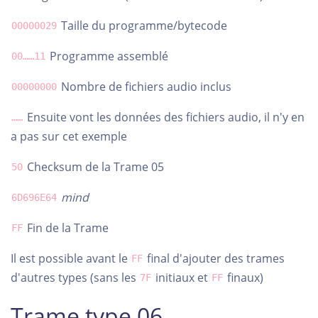
Taille du programme/bytecode
00000029
Programme assemblé
00……11
Nombre de fichiers audio inclus
00000000
Ensuite vont les données des fichiers audio, il n'y en
……
a pas sur cet exemple
Checksum de la Trame 05
50
mind
6D696E64
Fin de la Trame
FF
Il est possible avant le
final d'ajouter des trames
FF
d'autres types (sans les
initiaux et
finaux)
7F
FF
Trame type 06