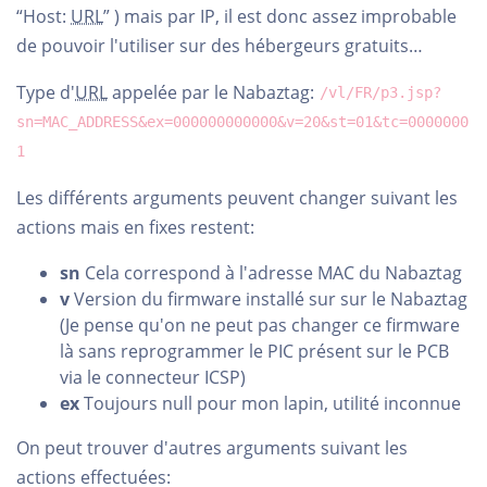
“Host:
URL
” ) mais par IP, il est donc assez improbable
de pouvoir l'utiliser sur des hébergeurs gratuits…
Type d'
URL
appelée par le Nabaztag:
/vl/FR/p3.jsp?
sn=MAC_ADDRESS&ex=000000000000&v=20&st=01&tc=0000000
1
Les différents arguments peuvent changer suivant les
actions mais en fixes restent:
sn
Cela correspond à l'adresse MAC du Nabaztag
v
Version du firmware installé sur sur le Nabaztag
(Je pense qu'on ne peut pas changer ce firmware
là sans reprogrammer le PIC présent sur le PCB
via le connecteur ICSP)
ex
Toujours null pour mon lapin, utilité inconnue
On peut trouver d'autres arguments suivant les
actions effectuées: