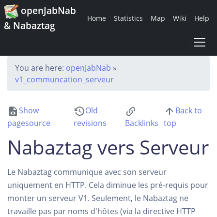
openJabNab
Home
Statistics
Map
Wiki
Help
& Nabaztag
You are here:
openJabNab
»
v1_communcation_serveur
Show
Old
Back to
pagesource
revisions
Backlinks
top
Nabaztag vers Serveur
Le Nabaztag communique avec son serveur
uniquement en HTTP. Cela diminue les pré-requis pour
monter un serveur V1. Seulement, le Nabaztag ne
travaille pas par noms d'hôtes (via la directive HTTP