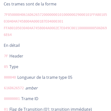
Ces trames sont de la forme
7F05000040616D626572000000010100000029000101FFA80105
030404A7458004A0001B7E04000301
FFA80105030404A7458004A0002E7E049C001100000000506D69
6E64
En détail
Header
7F
Type
05
Longueur de la trame type 05
000040
amber
616D626572
Trame ID
00000001
Flag de Transition (01: transition immédiate)
01