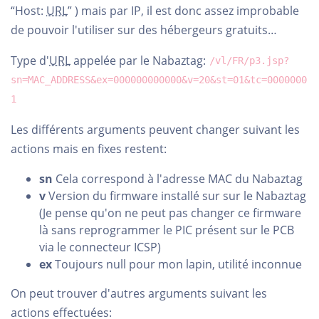
“Host:
URL
” ) mais par IP, il est donc assez improbable
de pouvoir l'utiliser sur des hébergeurs gratuits…
Type d'
URL
appelée par le Nabaztag:
/vl/FR/p3.jsp?
sn=MAC_ADDRESS&ex=000000000000&v=20&st=01&tc=0000000
1
Les différents arguments peuvent changer suivant les
actions mais en fixes restent:
sn
Cela correspond à l'adresse MAC du Nabaztag
v
Version du firmware installé sur sur le Nabaztag
(Je pense qu'on ne peut pas changer ce firmware
là sans reprogrammer le PIC présent sur le PCB
via le connecteur ICSP)
ex
Toujours null pour mon lapin, utilité inconnue
On peut trouver d'autres arguments suivant les
actions effectuées: