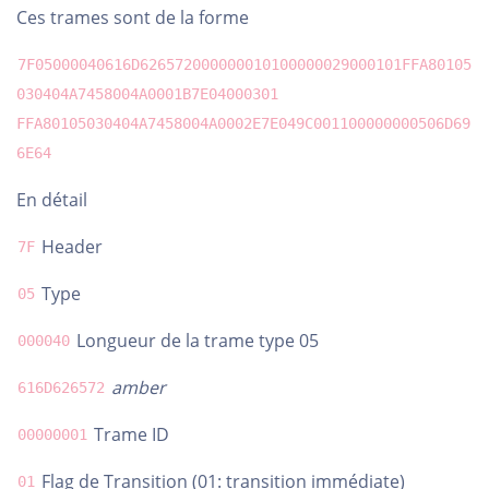
Ces trames sont de la forme
7F05000040616D626572000000010100000029000101FFA80105
030404A7458004A0001B7E04000301
FFA80105030404A7458004A0002E7E049C001100000000506D69
6E64
En détail
Header
7F
Type
05
Longueur de la trame type 05
000040
amber
616D626572
Trame ID
00000001
Flag de Transition (01: transition immédiate)
01