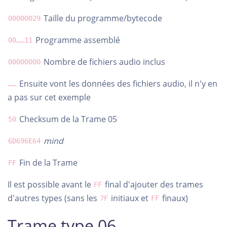
Taille du programme/bytecode
00000029
Programme assemblé
00……11
Nombre de fichiers audio inclus
00000000
Ensuite vont les données des fichiers audio, il n'y en
……
a pas sur cet exemple
Checksum de la Trame 05
50
mind
6D696E64
Fin de la Trame
FF
Il est possible avant le
final d'ajouter des trames
FF
d'autres types (sans les
initiaux et
finaux)
7F
FF
Trame type 06