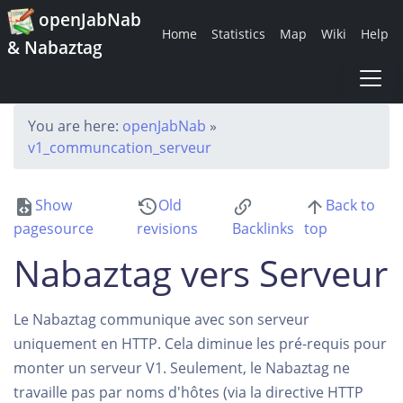
openJabNab
Home
Statistics
Map
Wiki
Help
& Nabaztag
You are here:
openJabNab
»
v1_communcation_serveur
Show
Old
Back to
pagesource
revisions
Backlinks
top
Nabaztag vers Serveur
Le Nabaztag communique avec son serveur
uniquement en HTTP. Cela diminue les pré-requis pour
monter un serveur V1. Seulement, le Nabaztag ne
travaille pas par noms d'hôtes (via la directive HTTP